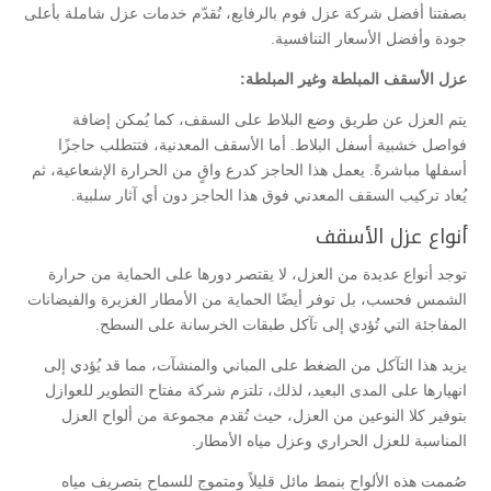
بصفتنا أفضل شركة عزل فوم بالرفايع، نُقدّم خدمات عزل شاملة بأعلى
جودة وأفضل الأسعار التنافسية.
عزل الأسقف المبلطة وغير المبلطة:
يتم العزل عن طريق وضع البلاط على السقف، كما يُمكن إضافة
فواصل خشبية أسفل البلاط. أما الأسقف المعدنية، فتتطلب حاجزًا
أسفلها مباشرةً. يعمل هذا الحاجز كدرع واقٍ من الحرارة الإشعاعية، ثم
يُعاد تركيب السقف المعدني فوق هذا الحاجز دون أي آثار سلبية.
أنواع عزل الأسقف
توجد أنواع عديدة من العزل، لا يقتصر دورها على الحماية من حرارة
الشمس فحسب، بل توفر أيضًا الحماية من الأمطار الغزيرة والفيضانات
المفاجئة التي تُؤدي إلى تآكل طبقات الخرسانة على السطح.
يزيد هذا التآكل من الضغط على المباني والمنشآت، مما قد يُؤدي إلى
انهيارها على المدى البعيد، لذلك، تلتزم شركة مفتاح التطوير للعوازل
بتوفير كلا النوعين من العزل، حيث تُقدم مجموعة من ألواح العزل
المناسبة للعزل الحراري وعزل مياه الأمطار.
صُممت هذه الألواح بنمط مائل قليلاً ومتموج للسماح بتصريف مياه