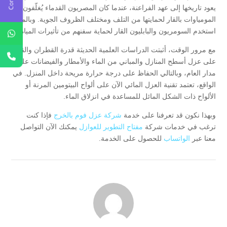
يعود تاريخها إلى عهد الفراعنة، عندما كان المصريون القدماء يُغلّفون
المومياوات بالقار لحمايتها من التلف ومختلف الظروف الجوية. وبالمثل،
استخدم السومريون والبابليون القار لحماية سفنهم من تأثيرات المياه.
مع مرور الوقت، أثبتت الدراسات العلمية الحديثة قدرة القطران والقار
على عزل أسطح المنازل والمباني من الماء والأمطار والفيضانات على
مدار العام، وبالتالي الحفاظ على درجة حرارة مريحة داخل المنزل. في
الواقع، تعتمد تقنية العزل المائي الآن على ألواح البيتومين المرنة أو
الألواح ذات الشكل المائل للمساعدة في انزلاق الماء.
وبهذا نكون قد تعرفنا على خدمة
شركة عزل فوم بالخرج
فإذا كنت
ترغب في خدمات شركة
مفتاح التطوير للعوازل
يمكنك الآن التواصل
معنا عبر
الواتساب
للحصول على الخدمة.