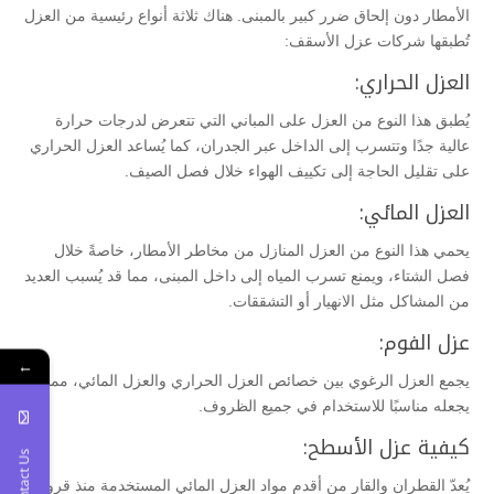
الأمطار دون إلحاق ضرر كبير بالمبنى. هناك ثلاثة أنواع رئيسية من العزل
تُطبقها شركات عزل الأسقف:
العزل الحراري:
يُطبق هذا النوع من العزل على المباني التي تتعرض لدرجات حرارة
عالية جدًا وتتسرب إلى الداخل عبر الجدران، كما يُساعد العزل الحراري
على تقليل الحاجة إلى تكييف الهواء خلال فصل الصيف.
العزل المائي:
يحمي هذا النوع من العزل المنازل من مخاطر الأمطار، خاصةً خلال
فصل الشتاء، ويمنع تسرب المياه إلى داخل المبنى، مما قد يُسبب العديد
من المشاكل مثل الانهيار أو التشققات.
عزل الفوم:
←
يجمع العزل الرغوي بين خصائص العزل الحراري والعزل المائي، مما
يجعله مناسبًا للاستخدام في جميع الظروف.
كيفية عزل الأسطح:
Contact Us
يُعدّ القطران والقار من أقدم مواد العزل المائي المستخدمة منذ قرون.