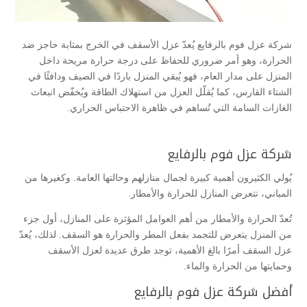
شركة عزل فوم بالرفايع يُعدّ عزل الأسقف في الخرج بمثابة حاجز ضد
الحرارة، وهو أمر ضروري للحفاظ على درجة حرارة مريحة داخل
المنزل على مدار العام، فهو يُبقي المنزل باردًا في الصيف ودافئًا في
الشتاء القارس، كما يُقلّل العزل من استهلاك الطاقة ويُخفّض انبعاث
الغازات السامة التي تُساهم في ظاهرة الاحتباس الحراري.
شركة عزل فوم بالرفايع
يُولي الكثيرون أهمية كبيرة لجمال منازلهم وحالتها العامة. وكغيرها من
المباني، تتعرض المنازل للحرارة والأمطار.
تُعدّ الحرارة والأمطار من أهم العوامل المؤثرة على المنازل، أول جزء
من المنزل يتعرض للتجمد بفعل المطر والحرارة هو السقف. لذلك، يُعدّ
عزل السقف أمرًا بالغ الأهمية، توجد طرق عديدة لعزل الأسقف
وحمايتها من الحرارة والماء.
أفضل شركة عزل فوم بالرفايع