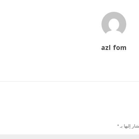
azl fom
ار إليها بـ
*