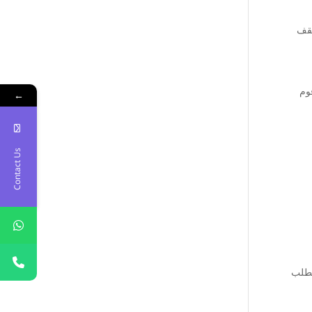
سقف
وم
←
Contact Us
تطلب