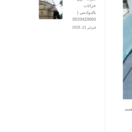
خزانات
بالدوادمي |
0533420060
فبراير 21, 2026
عتمد