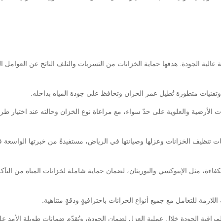
الية الجودة. هدفها حماية الخزانات من التسربات والتلف الناتج عن العوامل الب
وتقنيات متطورة تُطيل عمر الخزان وتحافظ على جودة المياه بداخله.
انات الأرضية والعلوية على حدّ سواء، مع مراعاة نوع الخزان وحالته عند اختيار طر
ات تنظيف الخزانات وعزلها وصيانتها في الرياض، مستفيدةً من خبرتها الواسعة 
لكفاءة، مثل الإيبوكسي واليوريثان، لضمان حماية شاملة لخزانات المياه من التآك
 اللازمة للتعامل مع جميع أنواع الخزانات باحترافيةٍ ودقةٍ متناهية.
اقبة الجودة خلال عملية العزل لضمان الجودة، وتُقدّم ضمانات طويلة الأمد ع