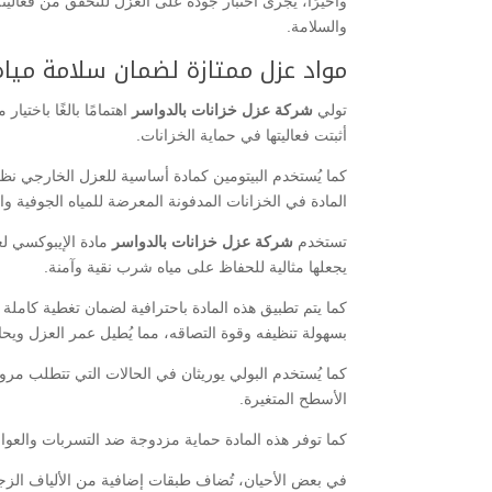
وأخيرًا، يُجرى اختبار جودة على العزل للتحقق من فعال
والسلامة.
مواد عزل ممتازة لضمان سلامة مياه 
تولي
شركة عزل خزانات بالدواسر
اهتمامًا بالغًا باخت
أثبتت فعاليتها في حماية الخزانات.
كما يُستخدم البيتومين كمادة أساسية للعزل الخارجي نظرً
المادة في الخزانات المدفونة المعرضة للمياه الجوفية وا
تستخدم
شركة عزل خزانات بالدواسر
مادة الإيبوكسي لع
يجعلها مثالية للحفاظ على مياه شرب نقية وآمنة.
كما يتم تطبيق هذه المادة باحترافية لضمان تغطية كاملة 
بسهولة تنظيفه وقوة التصاقه، مما يُطيل عمر العزل ويحا
كما يُستخدم البولي يوريثان في الحالات التي تتطلب مرون
الأسطح المتغيرة.
كما توفر هذه المادة حماية مزدوجة ضد التسربات والعوامل
في بعض الأحيان، تُضاف طبقات إضافية من الألياف الزجاج