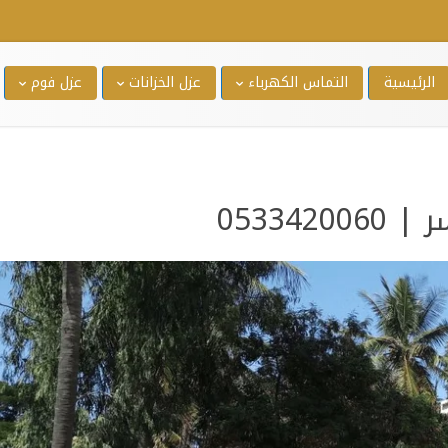
الرئيسية
التماس الكهرباء
عزل الخزانات
عزل فوم
05334