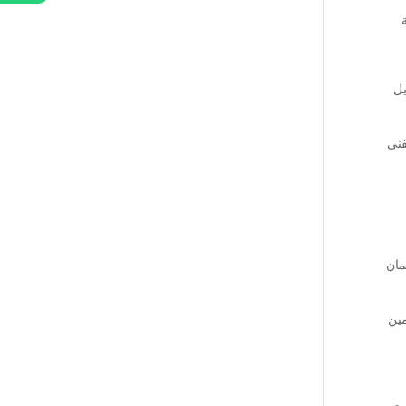
.
يل
فني
مان
مين