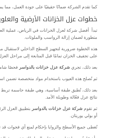
كما تقدم الشركة ضمانًا حقيقيًا على جودة العمل، مما يم
خطوات عزل الخزانات الأرضية والعلوي
تبدأ أفضل شركة لعزل الخزانات في الرياض، عملية العزل
متطورة لضمان إزالة الرواسب والملوثات.
هذه الخطوة ضرورية لتجهيز السطح الداخلي لاستقبال مو
على تجفيف الخزان تمامًا قبل المتابعة إلى مراحل العزل 
بعد ذلك، تجري
شركة عزل خزانات بالدواسر
فحصًا شامل
ثم تُصلح هذه العيوب باستخدام مواد متخصصة تضمن استع
بعد ذلك، تُطبق طبقة أساسية، وهي طبقة حاسمة تربط مادة
نتائج عزل فعّالة وطويلة الأمد.
ثم تقوم
شركة عزل خزانات بالدواسر
بتطبيق العزل الر
أو بولي يوريثان.
تُغطى جميع الأسطح والزوايا بإحكام لمنع أي فجوات قد 