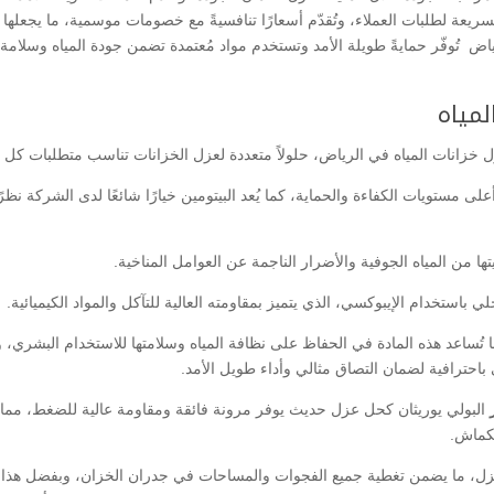
 السريعة لطلبات العملاء، وتُقدّم أسعارًا تنافسيةً مع خصومات موسمية، ما يجعلها
 تُوفّر حمايةً طويلة الأمد وتستخدم مواد مُعتمدة تضمن جودة المياه وسلامة
لمياه
 خزانات المياه في الرياض، حلولاً متعددة لعزل الخزانات تناسب متطلبات كل ح
 مستويات الكفاءة والحماية، كما يُعد البيتومين خيارًا شائعًا لدى الشركة نظرً
 من المياه الجوفية والأضرار الناجمة عن العوامل المناخية.
ي باستخدام الإيبوكسي، الذي يتميز بمقاومته العالية للتآكل والمواد الكيميائية.
ا تُساعد هذه المادة في الحفاظ على نظافة المياه وسلامتها للاستخدام البشري، و
احترافية لضمان التصاق مثالي وأداء طويل الأمد.
ر
البولي يوريثان كحل عزل حديث يوفر مرونة فائقة ومقاومة عالية للضغط، مما
نكماش.
العزل، ما يضمن تغطية جميع الفجوات والمساحات في جدران الخزان، وبفضل هذا