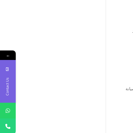
←
Contact Us
يانة