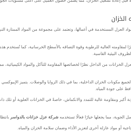
يته قبل إعادة تشغيل الخزان، مما يضمن حصول العميل على أعلى مستويات الجو
الخزان
يار مواد العزل المستخدمة في أعمالها، وتعتمد على مجموعة من المواد الممتازة الت
ا لمقاومته العالية للرطوبة وقوة التصاقه بالأسطح الخرسانية، كما تُستخدم هذه
لظروف البيئية القاسية.
زل الخزانات من الداخل نظرًا لخصائصها المقاومة للتآكل والمواد الكيميائية، مم
لجميع مكونات الخزان الداخلية، بما في ذلك الزوايا والوصلات. يتميز الإيبوكسي
فظ على جودة المياه.
ة أكبر ومقاومة عالية للتمدد والانكماش، خاصةً في الخزانات العلوية أو تلك ذا
 الجوية، مما يجعلها خيارًا فعالًا تستخدمه
شركة عزل خزانات بالدواسر
بانتظا
ية أو مواد عازلة أخرى لتعزيز الأداء وضمان سلامة الخزان والمياه.