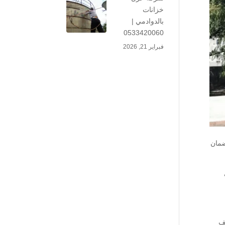
خزانات
بالدوادمي |
0533420060
فبراير 21, 2026
ضمان
يف