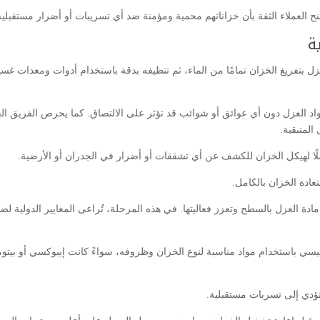
نح العملاء الثقة بأن خزاناتهم محمية ومؤمنة ضد أي تسريبات أو أضرار مستقبلية
ة
 بتفريغ الخزان تمامًا من الماء، ثم تنظيفه بدقة باستخدام أدوات ومعدات غس
اد العزل دون أي عوائق أو شوائب قد تؤثر على الالتصاق. كما يحرص الفريق ال
المتبقية.
ًا لهيكل الخزان للكشف عن أي تشققات أو أضرار في الجدران أو الأرضية.
ادة الخزان بالكامل.
 العزل بالسطح وتعزز فعاليتها. في هذه المرحلة، تُراعى المعايير الدولية لض
ئيسي باستخدام مواد مناسبة لنوع الخزان وظروفه، سواءً كانت إيبوكسي أو بيتو
تؤدي إلى تسربات مستقبلية.