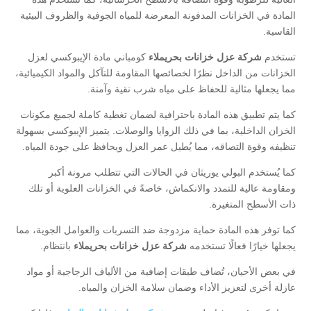
المادة في الخزانات المدفونة المعرضة للمياه الجوفية والظروف البيئية
القاسية.
تستخدم
شركة عزل خزانات بحريملاء
كومباني مادة الإيبوكسي لعزل
الخزانات من الداخل نظرًا لخصائصها المقاومة للتآكل والمواد الكيميائية،
مما يجعلها مثالية للحفاظ على مياه شرب نقية وآمنة.
كما يتم تطبيق هذه المادة باحترافية لضمان تغطية كاملة لجميع مكونات
الخزان الداخلية، بما في ذلك الزوايا والوصلات. يتميز الإيبوكسي بسهولة
تنظيفه وقوة التصاقه، مما يُطيل عمر العزل ويحافظ على جودة المياه.
كما يُستخدم البولي يوريثان في الحالات التي تتطلب مرونة أكبر
ومقاومة عالية للتمدد والانكماش، خاصةً في الخزانات العلوية أو تلك
ذات الأسطح المتغيرة.
كما توفر هذه المادة حماية مزدوجة ضد التسربات والعوامل الجوية، مما
يجعلها خيارًا فعالًا تستخدمه
شركة عزل خزانات بحريملاء
بانتظام.
في بعض الأحيان، تُضاف طبقات إضافية من الألياف الزجاجية أو مواد
عازلة أخرى لتعزيز الأداء وضمان سلامة الخزان والمياه.