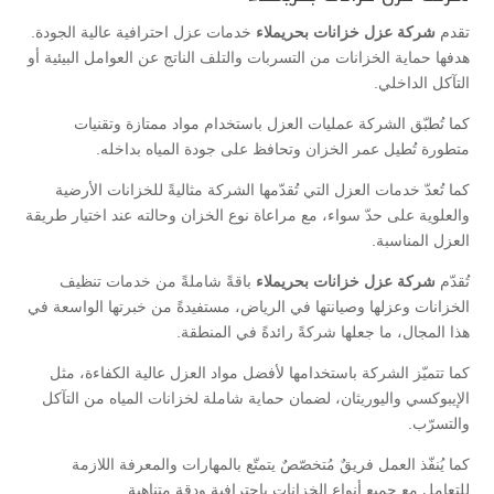
تقدم
شركة عزل خزانات بحريملاء
خدمات عزل احترافية عالية الجودة.
هدفها حماية الخزانات من التسربات والتلف الناتج عن العوامل البيئية أو
التآكل الداخلي.
كما تُطبّق الشركة عمليات العزل باستخدام مواد ممتازة وتقنيات
متطورة تُطيل عمر الخزان وتحافظ على جودة المياه بداخله.
كما تُعدّ خدمات العزل التي تُقدّمها الشركة مثاليةً للخزانات الأرضية
والعلوية على حدّ سواء، مع مراعاة نوع الخزان وحالته عند اختيار طريقة
العزل المناسبة.
تُقدّم
شركة عزل خزانات بحريملاء
باقةً شاملةً من خدمات تنظيف
الخزانات وعزلها وصيانتها في الرياض، مستفيدةً من خبرتها الواسعة في
هذا المجال، ما جعلها شركةً رائدةً في المنطقة.
كما تتميّز الشركة باستخدامها لأفضل مواد العزل عالية الكفاءة، مثل
الإيبوكسي واليوريثان، لضمان حماية شاملة لخزانات المياه من التآكل
والتسرّب.
كما يُنفّذ العمل فريقٌ مُتخصّصٌ يتمتّع بالمهارات والمعرفة اللازمة
للتعامل مع جميع أنواع الخزانات باحترافيةٍ ودقةٍ متناهية.