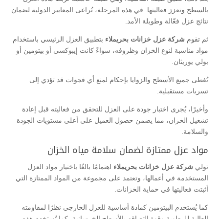
بالسطح وتعزز فعاليتها. في هذه المرحلة، تُراعى المعايير الدولية لضمان
نتائج عزل فعّالة وطويلة الأمد.
ثم تقوم
شركة عزل خزانات بحريملاء
بتطبيق العزل الرئيسي باستخدام
مواد مناسبة لنوع الخزان وظروفه، سواءً كانت إيبوكسي أو بيتومين أو
بولي يوريثان.
تُغطى جميع الأسطح والزوايا بإحكام لمنع أي فجوات قد تؤدي إلى
تسربات مستقبلية.
وأخيرًا، يُجرى اختبار جودة على العزل للتحقق من فعاليته قبل إعادة
تشغيل الخزان، مما يضمن حصول العميل على أعلى مستويات الجودة
والسلامة.
مواد عزل ممتازة لضمان سلامة مياه الخزان
تولي
شركة عزل خزانات بحريملاء
اهتمامًا بالغًا باختيار مواد العزل
المستخدمة في أعمالها، وتعتمد على مجموعة من المواد الممتازة التي
أثبتت فعاليتها في حماية الخزانات.
كما يُستخدم البيتومين كمادة أساسية للعزل الخارجي نظرًا لمقاومته
العالية للرطوبة وقوة التصاقه بالأسطح الخرسانية، كما تُستخدم هذه