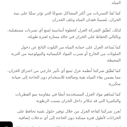
المياه.
كما تُعدّ التسربات من أكثر المشاكل شيوعًا التي تؤثر سلبًا على بنية
الخزان، مُسببةً فقدان المياه وتلف الجدران.
لذلك، تُطبّق الشركة العزل كخطوة أساسية لمنع أي تسربات مستقبلية،
وبالتالي الحفاظ على الخزان في حالة ممتازة لفترة طويلة.
كما يُساعد العزل على حماية المياه من التلوث الناتج عن دخول
الملوثات من الخارج أو تسرب المواد الكيميائية والبيولوجية من التربة
المحيطة.
كما تُطبّق شركتنا أنظمة عزل تمنع أي تأثير خارجي من اختراق الخزان،
مما يضمن بقاء المياه نقية وصالحة للاستخدام دون الحاجة إلى صيانة
متكررة.
كما تُساهم مواد العزل المستخدمة أيضًا في مقاومة نمو الفطريات
والبكتيريا التي قد تتكاثر داخل الخزان بسبب الرطوبة.
تُعزز شركتنا كفاءة العزل من خلال توفير حلول تقنية تحافظ على
الخزانات لأطول فترة ممكنة دون الحاجة إلى أي تدخلات إضافية.
←