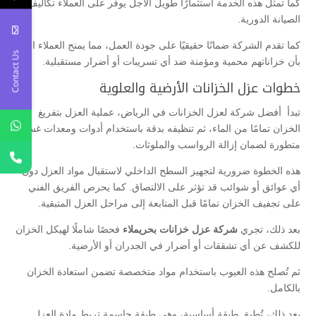
كما تمثل هذه الخدمة استثمارًا طويل الأجل يوفر على العملاء تكاليف
الصيانة الدورية.
كما تقدم الشركة ضمانًا حقيقيًا على جودة العمل، مما يمنح العملاء الثقة
Contact Us
بأن خزاناتهم محمية ومؤمنة ضد أي تسريبات أو أضرار مستقبلية.
خطوات عزل الخزانات الأرضية والعلوية
تبدأ أفضل شركة لعزل الخزانات في الرياض، عملية العزل بتفريغ
الخزان تمامًا من الماء، ثم تنظيفه بدقة باستخدام أدوات ومعدات غسيل
متطورة لضمان إزالة الرواسب والملوثات.
هذه الخطوة ضرورية لتجهيز السطح الداخلي لاستقبال مواد العزل دون
أي عوائق أو شوائب قد تؤثر على الالتصاق. كما يحرص الفريق الفني
على تجفيف الخزان تمامًا قبل المتابعة إلى مراحل العزل المتبقية.
بعد ذلك، تجري
شركة عزل خزانات بحريملاء
فحصًا شاملًا لهيكل الخزان
للكشف عن أي تشققات أو أضرار في الجدران أو الأرضية.
ثم تُصلح هذه العيوب باستخدام مواد متخصصة تضمن استعادة الخزان
بالكامل.
بعد ذلك، تُطبق طبقة أساسية، وهي طبقة حاسمة تربط مادة العزل