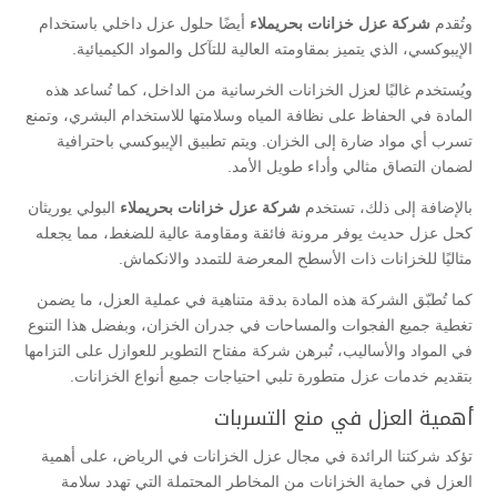
وتُقدم
شركة عزل خزانات بحريملاء
أيضًا حلول عزل داخلي باستخدام
الإيبوكسي، الذي يتميز بمقاومته العالية للتآكل والمواد الكيميائية.
ويُستخدم غالبًا لعزل الخزانات الخرسانية من الداخل، كما تُساعد هذه
المادة في الحفاظ على نظافة المياه وسلامتها للاستخدام البشري، وتمنع
تسرب أي مواد ضارة إلى الخزان. ويتم تطبيق الإيبوكسي باحترافية
لضمان التصاق مثالي وأداء طويل الأمد.
بالإضافة إلى ذلك، تستخدم
شركة عزل خزانات بحريملاء
البولي يوريثان
كحل عزل حديث يوفر مرونة فائقة ومقاومة عالية للضغط، مما يجعله
مثاليًا للخزانات ذات الأسطح المعرضة للتمدد والانكماش.
كما تُطبّق الشركة هذه المادة بدقة متناهية في عملية العزل، ما يضمن
تغطية جميع الفجوات والمساحات في جدران الخزان، وبفضل هذا التنوع
في المواد والأساليب، تُبرهن شركة مفتاح التطوير للعوازل على التزامها
بتقديم خدمات عزل متطورة تلبي احتياجات جميع أنواع الخزانات.
أهمية العزل في منع التسربات
تؤكد شركتنا الرائدة في مجال عزل الخزانات في الرياض، على أهمية
العزل في حماية الخزانات من المخاطر المحتملة التي تهدد سلامة