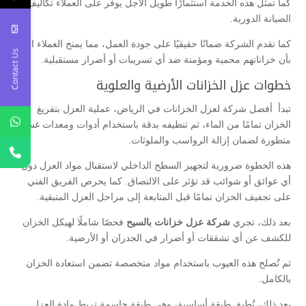
كما تمثل هذه الخدمة استثمارًا طويل الأجل يوفر على العملاء تكاليف
الصيانة الدورية.
كما تقدم الشركة ضمانًا حقيقيًا على جودة العمل، مما يمنح العملاء الثقة
Contact Us
بأن خزاناتهم محمية ومؤمنة ضد أي تسريبات أو أضرار مستقبلية.
خطوات عزل الخزانات الأرضية والعلوية
تبدأ أفضل شركة لعزل الخزانات في الرياض، عملية العزل بتفريغ
الخزان تمامًا من الماء، ثم تنظيفه بدقة باستخدام أدوات ومعدات غسيل
متطورة لضمان إزالة الرواسب والملوثات.
هذه الخطوة ضرورية لتجهيز السطح الداخلي لاستقبال مواد العزل دون
أي عوائق أو شوائب قد تؤثر على الالتصاق. كما يحرص الفريق الفني
على تجفيف الخزان تمامًا قبل المتابعة إلى مراحل العزل المتبقية.
بعد ذلك، تجري
شركة عزل خزانات بالسيح
فحصًا شاملًا لهيكل الخزان
للكشف عن أي تشققات أو أضرار في الجدران أو الأرضية.
ثم تُصلح هذه العيوب باستخدام مواد متخصصة تضمن استعادة الخزان
بالكامل.
بعد ذلك، تُطبق طبقة أساسية، وهي طبقة حاسمة تربط مادة العزل