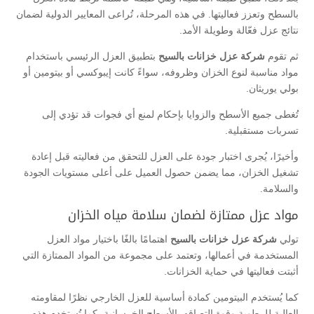
بالسطح وتعزز فعاليتها. في هذه المرحلة، تُراعى المعايير الدولية لضمان
نتائج عزل فعّالة وطويلة الأمد.
ثم تقوم
شركة عزل خزانات بالسيح
بتطبيق العزل الرئيسي باستخدام
مواد مناسبة لنوع الخزان وظروفه، سواءً كانت إيبوكسي أو بيتومين أو
بولي يوريثان.
تُغطى جميع الأسطح والزوايا بإحكام لمنع أي فجوات قد تؤدي إلى
تسربات مستقبلية.
وأخيرًا، يُجرى اختبار جودة على العزل للتحقق من فعاليته قبل إعادة
تشغيل الخزان، مما يضمن حصول العميل على أعلى مستويات الجودة
والسلامة.
مواد عزل ممتازة لضمان سلامة مياه الخزان
تولي
شركة عزل خزانات بالسيح
اهتمامًا بالغًا باختيار مواد العزل
المستخدمة في أعمالها، وتعتمد على مجموعة من المواد الممتازة التي
أثبتت فعاليتها في حماية الخزانات.
كما يُستخدم البيتومين كمادة أساسية للعزل الخارجي نظرًا لمقاومته
العالية للرطوبة وقوة التصاقه بالأسطح الخرسانية، كما تُستخدم هذه