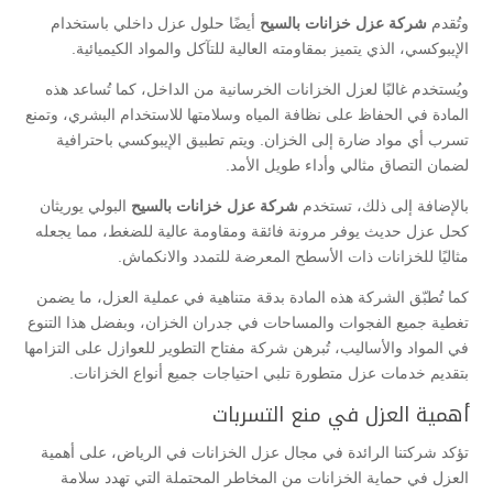
وتُقدم
شركة عزل خزانات بالسيح
أيضًا حلول عزل داخلي باستخدام
الإيبوكسي، الذي يتميز بمقاومته العالية للتآكل والمواد الكيميائية.
ويُستخدم غالبًا لعزل الخزانات الخرسانية من الداخل، كما تُساعد هذه
المادة في الحفاظ على نظافة المياه وسلامتها للاستخدام البشري، وتمنع
تسرب أي مواد ضارة إلى الخزان. ويتم تطبيق الإيبوكسي باحترافية
لضمان التصاق مثالي وأداء طويل الأمد.
بالإضافة إلى ذلك، تستخدم
شركة عزل خزانات بالسيح
البولي يوريثان
كحل عزل حديث يوفر مرونة فائقة ومقاومة عالية للضغط، مما يجعله
مثاليًا للخزانات ذات الأسطح المعرضة للتمدد والانكماش.
كما تُطبّق الشركة هذه المادة بدقة متناهية في عملية العزل، ما يضمن
تغطية جميع الفجوات والمساحات في جدران الخزان، وبفضل هذا التنوع
في المواد والأساليب، تُبرهن شركة مفتاح التطوير للعوازل على التزامها
بتقديم خدمات عزل متطورة تلبي احتياجات جميع أنواع الخزانات.
أهمية العزل في منع التسربات
تؤكد شركتنا الرائدة في مجال عزل الخزانات في الرياض، على أهمية
العزل في حماية الخزانات من المخاطر المحتملة التي تهدد سلامة