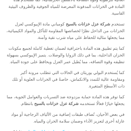
المادة في الخزانات المدفونة المعرضة للمياه الجوفية والظروف البيئية
القاسية.
تستخدم
شركة عزل خزانات بالسيح
كومباني مادة الإيبوكسي لعزل
الخزانات من الداخل نظرًا لخصائصها المقاومة للتآكل والمواد الكيميائية،
مما يجعلها مثالية للحفاظ على مياه شرب نقية وآمنة.
كما يتم تطبيق هذه المادة باحترافية لضمان تغطية كاملة لجميع مكونات
الخزان الداخلية، بما في ذلك الزوايا والوصلات. يتميز الإيبوكسي بسهولة
تنظيفه وقوة التصاقه، مما يُطيل عمر العزل ويحافظ على جودة المياه.
كما يُستخدم البولي يوريثان في الحالات التي تتطلب مرونة أكبر
ومقاومة عالية للتمدد والانكماش، خاصةً في الخزانات العلوية أو تلك
ذات الأسطح المتغيرة.
كما توفر هذه المادة حماية مزدوجة ضد التسربات والعوامل الجوية، مما
يجعلها خيارًا فعالًا تستخدمه
شركة عزل خزانات بالسيح
بانتظام.
في بعض الأحيان، تُضاف طبقات إضافية من الألياف الزجاجية أو مواد
عازلة أخرى لتعزيز الأداء وضمان سلامة الخزان والمياه.