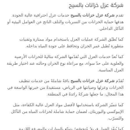
شركة عزل خزانات بالسيح
تقدم
شركة عزل خزانات بالسيح
خدمات عزل احترافية عالية الجودة.
هدفها حماية الخزانات من التسربات والتلف الناتج عن العوامل البيئية أو
التآكل الداخلي.
كما تُطبّق الشركة عمليات العزل باستخدام مواد ممتازة وتقنيات
متطورة تُطيل عمر الخزان وتحافظ على جودة المياه بداخله.
كما تُعدّ خدمات العزل التي تُقدّمها الشركة مثاليةً للخزانات الأرضية
والعلوية على حدّ سواء، مع مراعاة نوع الخزان وحالته عند اختيار طريقة
العزل المناسبة.
تُقدّم
شركة عزل خزانات بالسيح
باقةً شاملةً من خدمات تنظيف
الخزانات وعزلها وصيانتها في الرياض، مستفيدةً من خبرتها الواسعة في
هذا المجال، ما جعلها شركةً رائدةً في المنطقة.
كما تتميّز الشركة باستخدامها لأفضل مواد العزل عالية الكفاءة، مثل
الإيبوكسي واليوريثان، لضمان حماية شاملة لخزانات المياه من التآكل
والتسرّب.
كما يُنفّذ العمل فريقٌ مُتخصّصٌ يتمتّع بالمهارات والمعرفة اللازمة