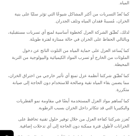
المياه.
كما تُعدّ التسربات من أكثر المشاكل شيوعًا التي تؤثر سلبًا على بنية
الخزان، مُسببةً فقدان المياه وتلف الجدران.
لذلك، تُطبّق الشركة العزل كخطوة أساسية لمنع أي تسربات مستقبلية،
وبالتالي الحفاظ على الخزان في حالة ممتازة لفترة طويلة.
كما يُساعد العزل على حماية المياه من التلوث الناتج عن دخول
الملوثات من الخارج أو تسرب المواد الكيميائية والبيولوجية من التربة
المحيطة.
كما تُطبّق شركتنا أنظمة عزل تمنع أي تأثير خارجي من اختراق الخزان،
مما يضمن بقاء المياه نقية وصالحة للاستخدام دون الحاجة إلى صيانة
متكررة.
كما تُساهم مواد العزل المستخدمة أيضًا في مقاومة نمو الفطريات
والبكتيريا التي قد تتكاثر داخل الخزان بسبب الرطوبة.
تُعزز شركتنا كفاءة العزل من خلال توفير حلول تقنية تحافظ على
الخزانات لأطول فترة ممكنة دون الحاجة إلى أي تدخلات إضافية.
←